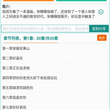
简介：
就因为看了一本漫画，宋臻臻穿越了，还穿到了一个兽人和兽
人之间语言不通的兽世时代。宋臻臻想离开，却无意中触发了
系统，听到那些邪恶的兽人想要吃了她的心里话，她赶紧抱紧大腿，
哪里都不敢去。可好死不死，这大腿虽有一身蛮力却憨得一批。她说
复制分享
往东，他绝不敢往西，惹她火大了还会像个小媳妇一样哭唧唧。算了
算了，自己选的，跪着也要抱紧，要不然小命不保。
章节列表，第1章~ 30章/共30章
倒序
您要是觉得《
穿成稀有雌性后，我在兽世当翻译
》还不错的话请不要
忘记向您QQ群和微博微信里的朋友推荐哦！
第一章穿越花果山
第二章好喜欢
第三章正在追求她
第四章把你的老虎头卸下来给我玩玩
第五章越漂亮越危险
第六章我喜欢你
第七章好好表现