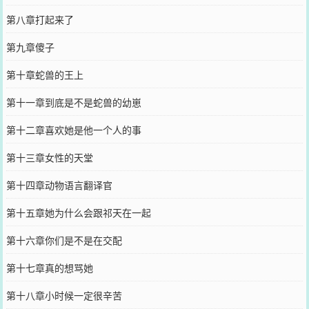
第八章打起来了
第九章傻子
第十章蛇兽的王上
第十一章到底是不是蛇兽的幼崽
第十二章喜欢她是他一个人的事
第十三章女性的天堂
第十四章动物语言翻译官
第十五章她为什么会跟祁天在一起
第十六章你们是不是在交配
第十七章真的想骂她
第十八章小时候一定很辛苦