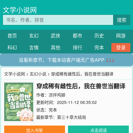
文学小说网
搜索
首页
玄幻
武侠
都市
历史
网游
科幻
言情
其他
排行
完本
登录
追看新章节，下载本站客户端无广告APP
↓↓↓
文学小说网
>
玄幻小说
> 穿成稀有雌性后，我在兽世当翻译
穿成稀有雌性后，我在兽世当翻译
作者：
凉拌鸡脚
更新时间：2025-11-12 06:35:02
状态：完本
最新章节：
第三十章大结局
加入书架
点击阅读