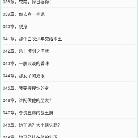
038章，软禁，择日娶你！
039章，你去查一查她
040章，脱身
041章，那个白衣少年交给本王
042章，杀！顷刻之间就
043章，一股淡淡的香味
044章，那女子的双眼
045章，我要搜搜你的身
046章，谁配做他的朋友？
047章，尊贵显赫的战王府
048章，她非她？大小姐失踪？
049章，她已经挂在他的名下