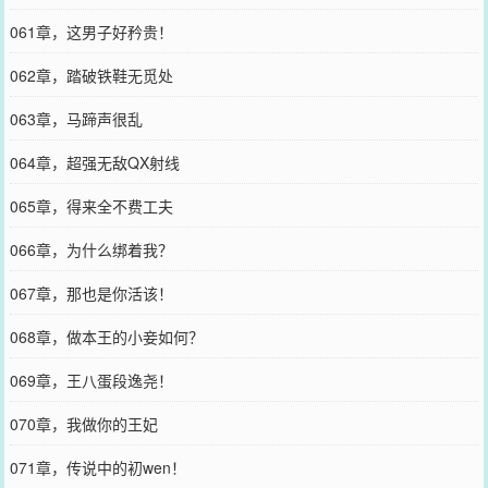
061章，这男子好矜贵！
062章，踏破铁鞋无觅处
063章，马蹄声很乱
064章，超强无敌QX射线
065章，得来全不费工夫
066章，为什么绑着我？
067章，那也是你活该！
068章，做本王的小妾如何？
069章，王八蛋段逸尧！
070章，我做你的王妃
071章，传说中的初wen！