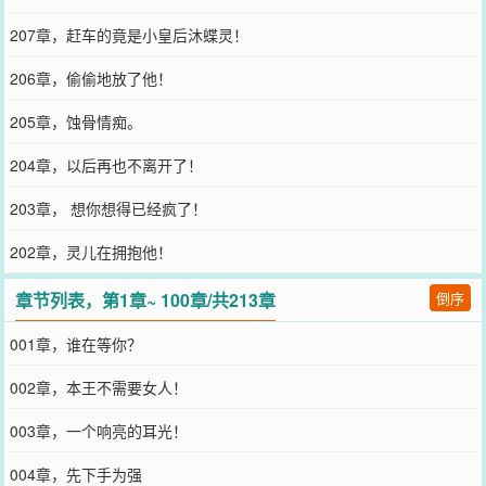
207章，赶车的竟是小皇后沐蝶灵！
206章，偷偷地放了他！
205章，蚀骨情痴。
204章，以后再也不离开了！
203章， 想你想得已经疯了！
202章，灵儿在拥抱他！
章节列表，第1章~ 100章/共213章
倒序
001章，谁在等你？
002章，本王不需要女人！
003章，一个响亮的耳光！
004章，先下手为强