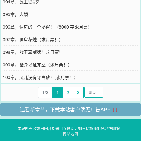
094章，战王娶妃2
095章，大婚
096章，洞房的一个秘密！（8000 字求月票！
097章，洞房花烛（求月票！）
098章，战王真威猛！求月票！
099章，验身以证完壁（求月票！）
100章，灵儿没有守宫砂？(求月票！）
1/3
1
2
3
追看新章节，下载本站客户端无广告APP
↓↓↓
本站所有收录的内容均来自互联网，如有侵权我们将尽快删除。
网站地图