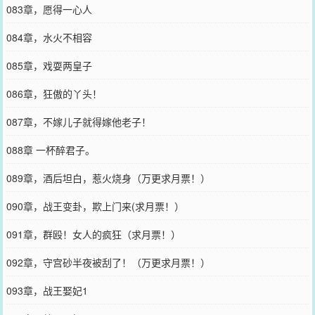
083章，愿得一心人
084章，水火不相容
085章，戏耍两皇子
086章，狂傲的丫头！
087章，不嫁儿子就得嫁他老子！
088章 一杯醉君子。
089章，酒后坦白，惹火烧身（万更求月票！）
090章，战王变卦，欺上门来(求月票！）
091章，群殴！女人的疯狂（求月票！）
092章，守宫砂半夜被刮了！（万更求月票！）
093章，战王娶妃1