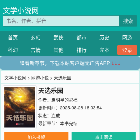
文学小说网
搜索
首页
玄幻
武侠
都市
历史
网游
科幻
言情
其他
排行
完本
登录
追看新章节，下载本站客户端无广告APP
↓↓↓
文学小说网
>
网游小说
> 天选乐园
天选乐园
作者：
启明星的祝福
更新时间：2025-08-28 18:03:54
状态：连载
最新章节：
本书完结
加入书架
点击阅读