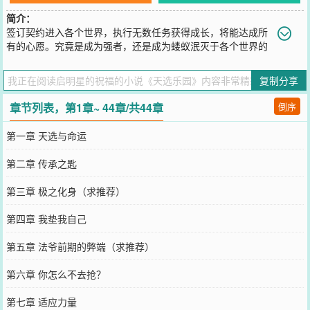
简介：
签订契约进入各个世界，执行无数任务获得成长，将能达成所
有的心愿。究竟是成为强者，还是成为蝼蚁泯灭于各个世界的
缝隙之中，皆由你的实力而决定。欢迎进入天选乐园（地狱）的世
界。
复制分享
您要是觉得《
天选乐园
》还不错的话请不要忘记向您QQ群和微博微信
里的朋友推荐哦！
章节列表，第1章~ 44章/共44章
倒序
第一章 天选与命运
第二章 传承之匙
第三章 极之化身（求推荐）
第四章 我垫我自己
第五章 法爷前期的弊端（求推荐）
第六章 你怎么不去抢？
第七章 适应力量