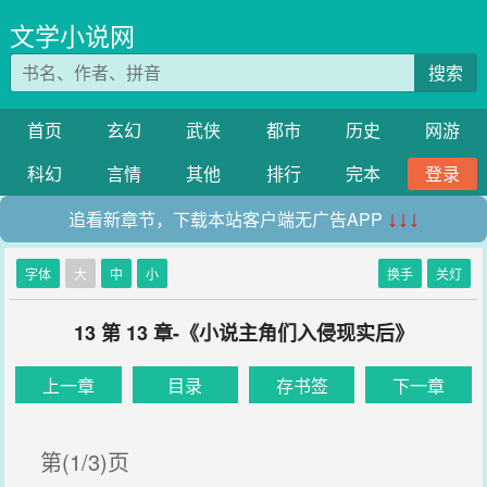
文学小说网
搜索
首页
玄幻
武侠
都市
历史
网游
科幻
言情
其他
排行
完本
登录
追看新章节，下载本站客户端无广告APP
↓↓↓
字体
大
中
小
换手
关灯
13 第 13 章-《小说主角们入侵现实后》
上一章
目录
存书签
下一章
第(1/3)页