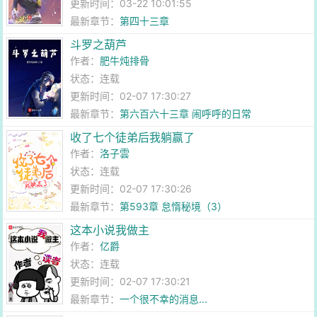
更新时间：03-22 10:01:55
最新章节：
第四十三章
斗罗之葫芦
作者：
肥牛炖排骨
状态：连载
更新时间：02-07 17:30:27
最新章节：
第六百六十三章 闹呼呼的日常
收了七个徒弟后我躺赢了
作者：
洛子雲
状态：连载
更新时间：02-07 17:30:26
最新章节：
第593章 怠惰秘境（3）
这本小说我做主
作者：
亿爵
状态：连载
更新时间：02-07 17:30:21
最新章节：
一个很不幸的消息...