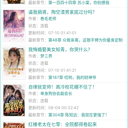
最新章节：
第一百四十四章 苏小棠，你别撩我
逼我捐肾，掏空渣男家底过分吗？
作者：
卷毛老师
状态：连载
更新时间：07-10 01:41:01
最新章节：
第48章 众叛亲离，这银手铐为你量身定制
我悔婚娶美女知青，你哭什么？
作者：
梦三界
状态：连载
更新时间：07-10 01:41:21
最新章节：
第187章 哎哟，我的财神爷
自律就变帅！高冷校花绷不住了！
作者：
单身狗协会副会长
状态：连载
更新时间：08-04 00:32:42
最新章节：
第304章 陈知远：我现在更强了！
红楼老太在七零：全院都得卷起来