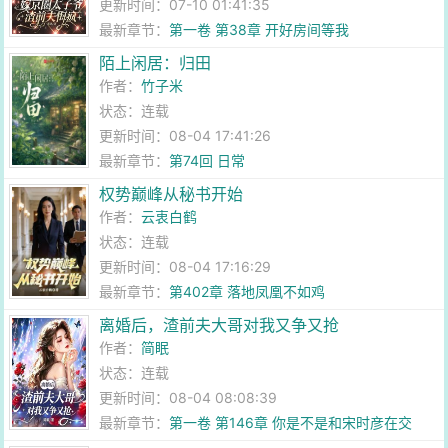
更新时间：07-10 01:41:35
最新章节：
第一卷 第38章 开好房间等我
陌上闲居：归田
作者：
竹子米
状态：连载
更新时间：08-04 17:41:26
最新章节：
第74回 日常
权势巅峰从秘书开始
作者：
云衷白鹤
状态：连载
更新时间：08-04 17:16:29
最新章节：
第402章 落地凤凰不如鸡
离婚后，渣前夫大哥对我又争又抢
作者：
简眠
状态：连载
更新时间：08-04 08:08:39
最新章节：
第一卷 第146章 你是不是和宋时彦在交
往？