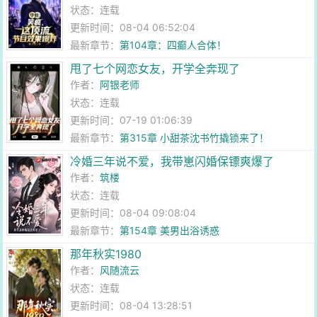
状态：连载
更新时间：08-04 06:52:04
最新章节：
第104章：四癫人合体！
甩了七个网恋女友，开学全奔现了
作者：
阿银老师
状态：连载
更新时间：07-19 01:06:39
最新章节：
第315章 小甜茶沈书竹撬锁来了！
冷婚三年说不爱，我带崽闪婚保镖爽爆了
作者：
筑楼
状态：连载
更新时间：08-04 09:08:04
最新章节：
第154章 美男出浴诱惑
那年秋实1980
作者：
风随流云
状态：连载
更新时间：08-04 13:28:51